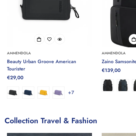
AMMENDOLA
AMMENDOLA
Beauty Urban Groove American
Zaino Samsonit
Tourister
Prezzo
€139,00
Prezzo
€29,00
regolare
regolare
+7
Collection Travel & Fashion