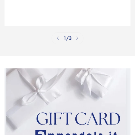
Confirm your age
Are you 18 years old or older?
No, I'm not
Yes, I am
1
/
3