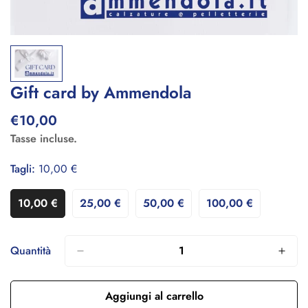
Gift card by Ammendola
€10,00
Prezzo
regolare
Tasse incluse.
Tagli:
10,00 €
10,00 €
25,00 €
50,00 €
100,00 €
Variante
Variante
Variante
Variante
Esaurita
Esaurita
Esaurita
Esaurita
O
O
O
O
Non
Non
Non
Non
Quantità
Disponibile
Disponibile
Disponibile
Disponibile
Aggiungi al carrello