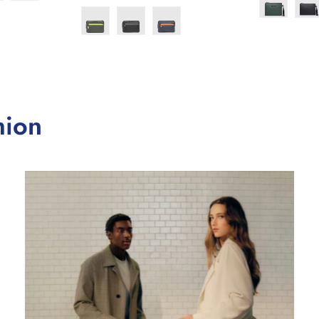
regolare
hion
Confirm your age
Are you 18 years old or older?