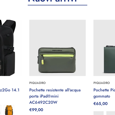
PIQUADRO
PIQUADRO
 le
Seleziona le
Se
iz2Go 14.1
Pochette resistente all'acqua
Pochette Pi
i
opzioni
porta iPad®mini
gommato
AC6492C20W
Prezzo
€65,00
Prezzo
€99,00
regolare