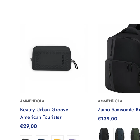
AMMENDOLA
AMMENDOLA
Seleziona le
Seleziona
Beauty Urban Groove
Zaino Samsonite B
opzioni
opzion
American Tourister
Prezzo
€139,00
Prezzo
€29,00
regolare
regolare