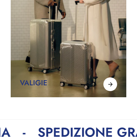
No, I'm not
Yes, I am
VALIGIE
PAGA IN 3 RATE CON