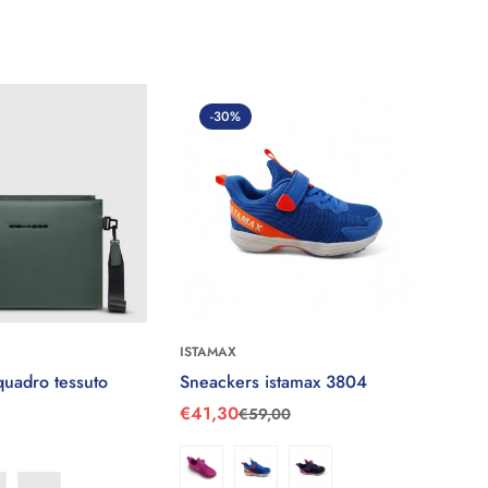
-30%
ISTAMAX
leziona le
Seleziona le
ISTA
quadro tessuto
Sneackers istamax 3804
opzioni
opzioni
Snea
€41,30
€59,00
Prezzo
Prezzo
Prez
€69
di
regolare
rego
vendita