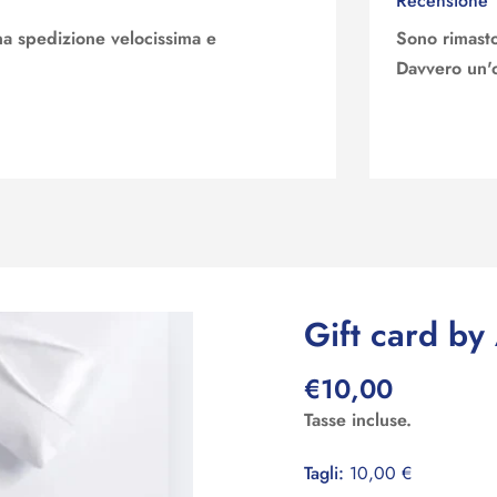
Recensione
a spedizione velocissima e
Sono rimasto
Davvero un'o
Gift card b
€10,00
Prezzo
regolare
Tasse incluse.
Tagli:
10,00 €