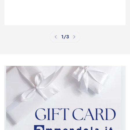
Confirm your age
Are you 18 years old or older?
No, I'm not
Yes, I am
1
/
3