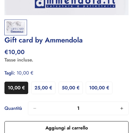
Gift card by Ammendola
€10,00
Prezzo
regolare
Tasse incluse.
Tagli:
10,00 €
10,00 €
25,00 €
50,00 €
100,00 €
Variante
Variante
Variante
Variante
Esaurita
Esaurita
Esaurita
Esaurita
O
O
O
O
Non
Non
Non
Non
Quantità
Disponibile
Disponibile
Disponibile
Disponibile
Aggiungi al carrello