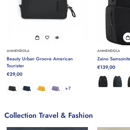
AMMENDOLA
AMMENDOLA
Beauty Urban Groove American
Zaino Samsonit
Tourister
Prezzo
€139,00
Prezzo
€29,00
regolare
regolare
+7
Collection Travel & Fashion