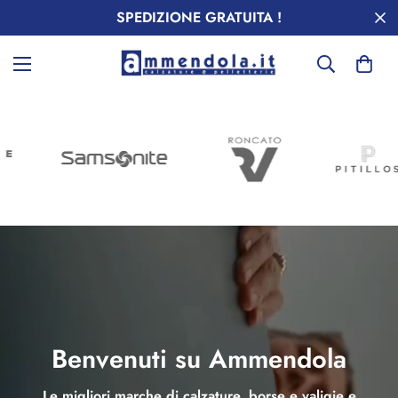
SPEDIZIONE GRATUITA !
Benvenuti su Ammendola
Le migliori marche di calzature, borse e valigie e