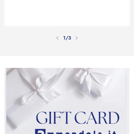
Confirm your age
Are you 18 years old or older?
No, I'm not
Yes, I am
1
/
3