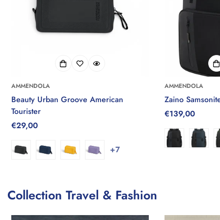
AMMENDOLA
AMMENDOLA
Beauty Urban Groove American
Zaino Samsonit
Tourister
Prezzo
€139,00
Prezzo
€29,00
regolare
regolare
+7
Collection Travel & Fashion