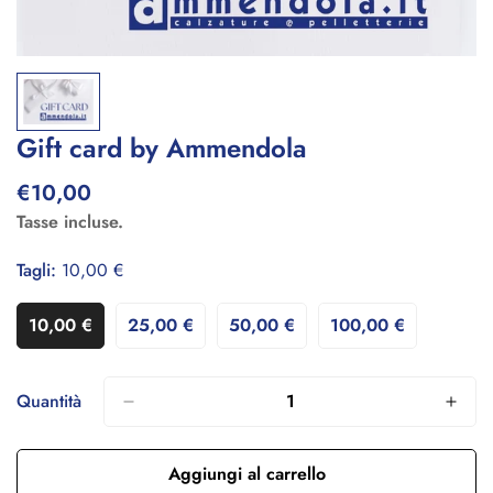
Gift card by Ammendola
€10,00
Prezzo
regolare
Tasse incluse.
Tagli:
10,00 €
10,00 €
25,00 €
50,00 €
100,00 €
Variante
Variante
Variante
Variante
Esaurita
Esaurita
Esaurita
Esaurita
O
O
O
O
Non
Non
Non
Non
Quantità
Disponibile
Disponibile
Disponibile
Disponibile
Aggiungi al carrello