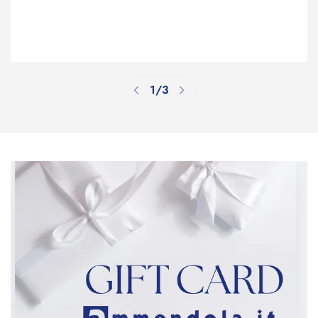
Confirm your age
Are you 18 years old or older?
No, I'm not
Yes, I am
1
/
3