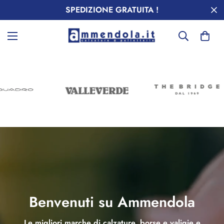
SPEDIZIONE GRATUITA !
Benvenuti su Ammendola
Le migliori marche di calzature, borse e valigie e