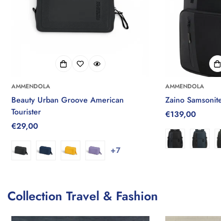
AMMENDOLA
AMMENDOLA
Beauty Urban Groove American
Zaino Samsonit
Tourister
Prezzo
€139,00
Prezzo
€29,00
regolare
regolare
+7
Collection Travel & Fashion