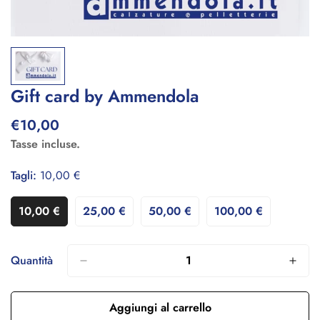
Gift card by Ammendola
€10,00
Prezzo
regolare
Tasse incluse.
Tagli:
10,00 €
10,00 €
25,00 €
50,00 €
100,00 €
Variante
Variante
Variante
Variante
Esaurita
Esaurita
Esaurita
Esaurita
O
O
O
O
Non
Non
Non
Non
Quantità
Disponibile
Disponibile
Disponibile
Disponibile
Aggiungi al carrello